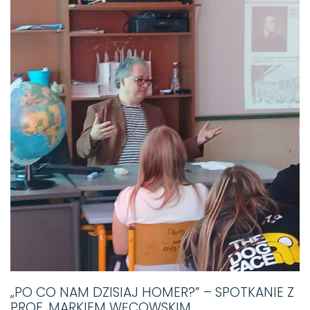
„PO CO NAM DZISIAJ HOMER?” – SPOTKANIE Z
PROF. MARKIEM WĘCOWSKIM