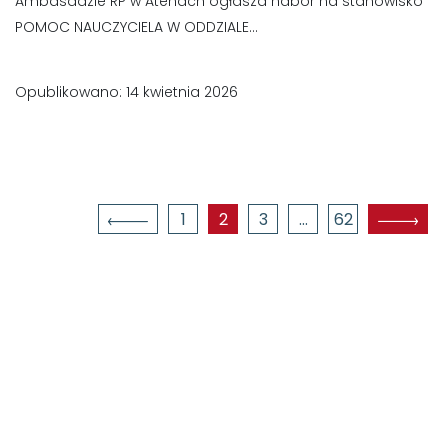
Ambasadzie RP w Atenach ogłasza nabór na stanowisko
POMOC NAUCZYCIELA W ODDZIALE...
Opublikowano: 14 kwietnia 2026
Nawigacja postów
1
2
3
…
62