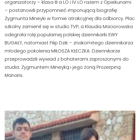
organizatorzy – klasa III a LO i IV LO razem z Opiekunami
– postanowili przypomnieć imponującą biografię
Zygmunta Mineyki w formie atrakcyjnej dla odbiorcy. Plac
szkolny zamienił się w studio TVP, a Klaudia Maciorowska
odegrała rolę popularnej polskiej dziennikarki EWY
BUGAŁY, natomiast Filip Dzik – znakomitego dziennikarza
młodego pokolenia MIŁOSZA KŁECZKA. Dziennikarze
przeprowadzili wywiad z bohaterami zaproszonymi do
studia: Zygmuntem Mineyką i jego żoną Prozerpiną
Manaris.