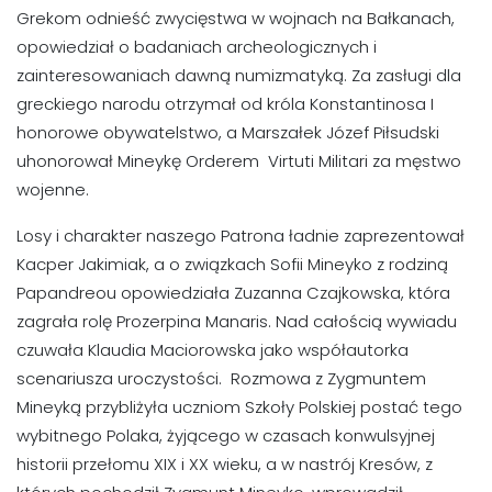
Grekom odnieść zwycięstwa w wojnach na Bałkanach,
opowiedział o badaniach archeologicznych i
zainteresowaniach dawną numizmatyką. Za zasługi dla
greckiego narodu otrzymał od króla Konstantinosa I
honorowe obywatelstwo, a Marszałek Józef Piłsudski
uhonorował Mineykę Orderem Virtuti Militari za męstwo
wojenne.
Losy i charakter naszego Patrona ładnie zaprezentował
Kacper Jakimiak, a o związkach Sofii Mineyko z rodziną
Papandreou opowiedziała Zuzanna Czajkowska, która
zagrała rolę Prozerpina Manaris. Nad całością wywiadu
czuwała Klaudia Maciorowska jako współautorka
scenariusza uroczystości. Rozmowa z Zygmuntem
Mineyką przybliżyła uczniom Szkoły Polskiej postać tego
wybitnego Polaka, żyjącego w czasach konwulsyjnej
historii przełomu XIX i XX wieku, a w nastrój Kresów, z